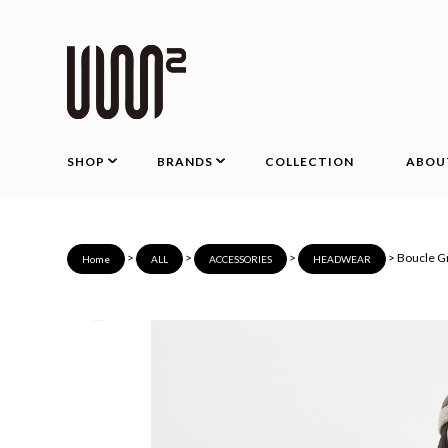
SHOP
BRANDS
COLLECTION
ABOU
>
>
>
> Boucle G
Home
ALL
ACCESSORIES
HEADWEAR