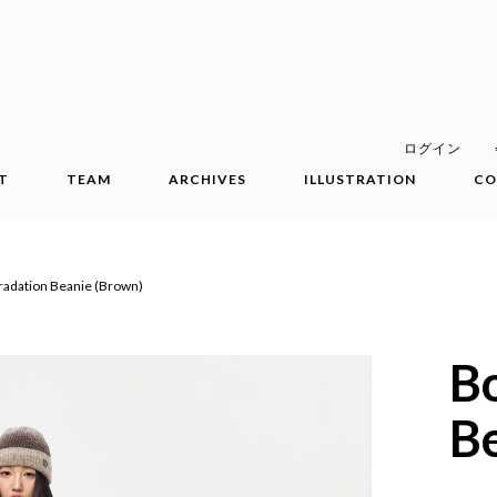
ログイン
T
TEAM
ARCHIVES
ILLUSTRATION
CO
radation Beanie (Brown)
B
B