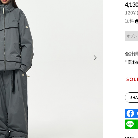
4,13
120¥ (
送料
合計購
* 関
SOL
SHA