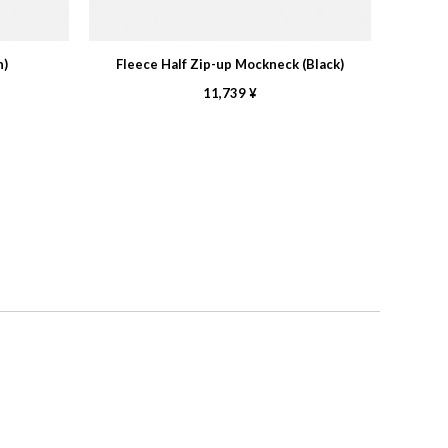
n)
Fleece Half Zip-up Mockneck (Black)
11,739 ¥