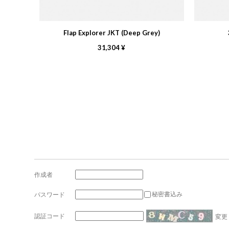
Flap Explorer JKT (Deep Grey)
31,304 ¥
作成者
秘密書込み
パスワード
認証コード
変更