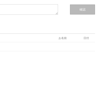
確認
お名前
日付