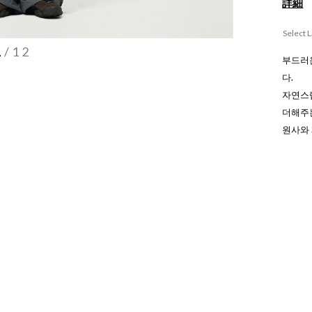
詳細
Select 
1
/12
부드러
다.
자연스
더해주
원사와 