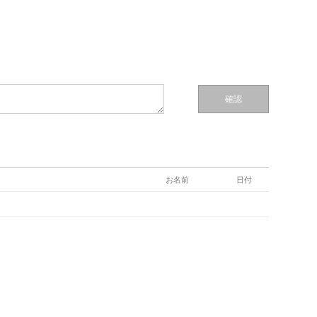
確認
お名前
日付