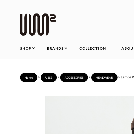
SHOP
BRANDS
COLLECTION
ABOU
>
>
>
> Lambs W
Home
USS2
ACCESSORIES
HEADWEAR