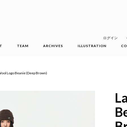
ログイン
T
TEAM
ARCHIVES
ILLUSTRATION
CO
ool Logo Beanie (Deep Brown)
L
B
B