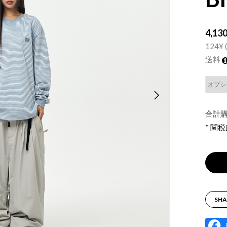
4,13
124¥ (
送料
合計購
* 関
SHA