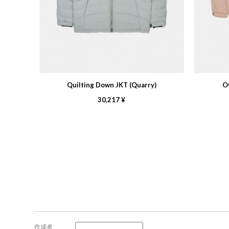
Quilting Down JKT (Quarry)
O
30,217 ¥
作成者