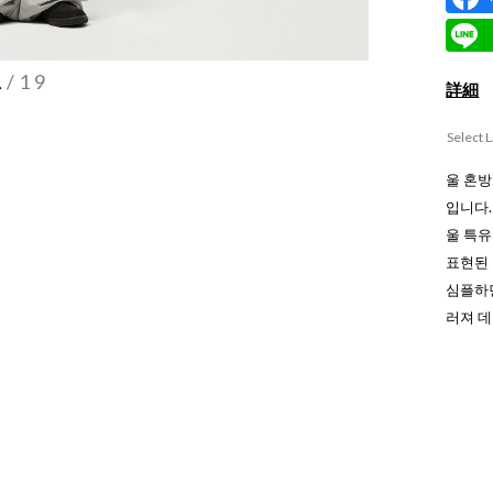
1
/19
詳細
Select 
울 혼방
입니다.
울 특
표현된
심플하
러져 