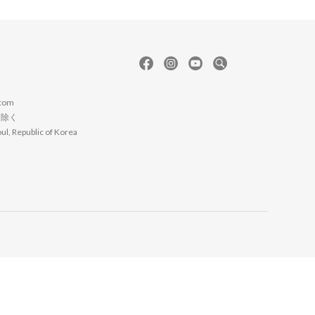
com
日は除く
l, Republic of Korea