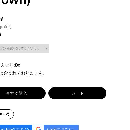
0¥
point)
0
入金額:
¥
税は含まれておりません。
今すぐ購入
カート
RE
Facebookでログイン
Googleでログイン