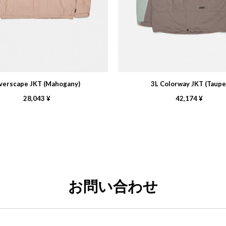
verscape JKT (Mahogany)
3L Colorway JKT (Taupe
28,043 ¥
42,174 ¥
お問い合わせ