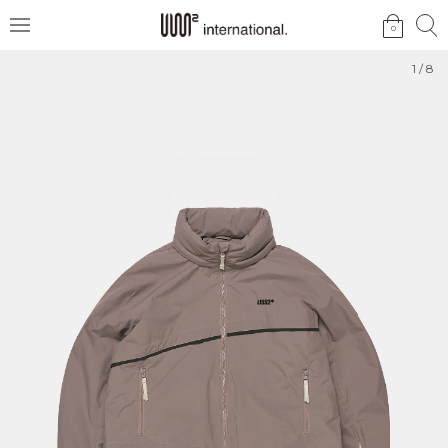
검
검
0
메
색
색
뉴
1
/
8