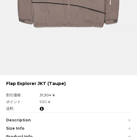
Flap Explorer JKT (Taupe)
割引価格 :
31,304 ¥
ポイント :
930 ¥
送料 :
Description
Size Info
Product Info