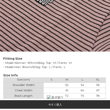
Fitting Size
- Model Woman: 167cm/48kg. Top : M / Pants : M
- Model Man: 184cm/60kg. Top : L / Pants : L
Size Info
Size (cm)
S
M
L
XL
Shoulder Width
52
54
56
Chest Width
61
64
67
Back Length
72
75
78
Sleeve Length
67
69
71
今すぐ購入