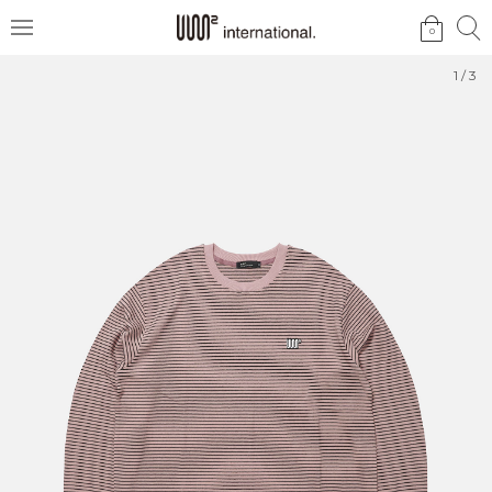
검
검
0
메
색
색
뉴
1
/
3