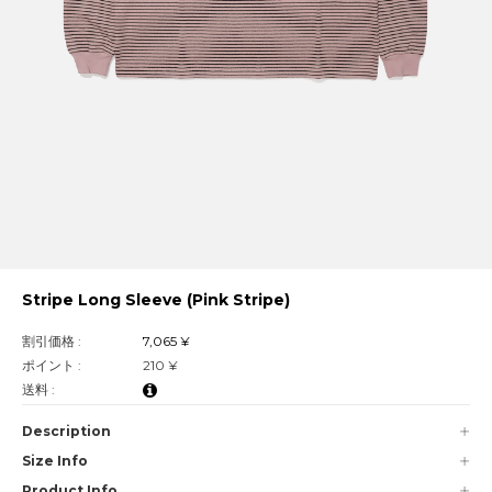
Stripe Long Sleeve (Pink Stripe)
割引価格 :
7,065 ¥
ポイント :
210 ¥
送料 :
Description
Size Info
Product Info