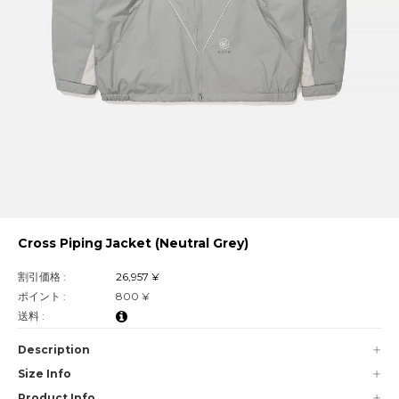
Cross Piping Jacket (Neutral Grey)
割引価格 :
26,957 ¥
ポイント :
800 ¥
送料 :
Description
Size Info
Product Info