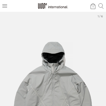
검
검
0
메
색
색
뉴
1
/
6