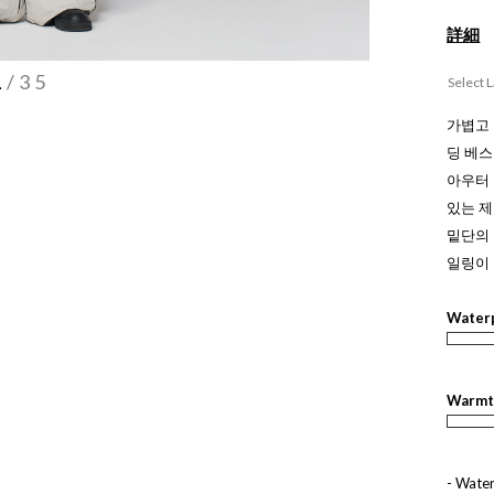
詳細
1
/35
Select 
가볍고 
딩 베
아우터
있는 
밑단의
일링이
Water
Warmt
- Wate