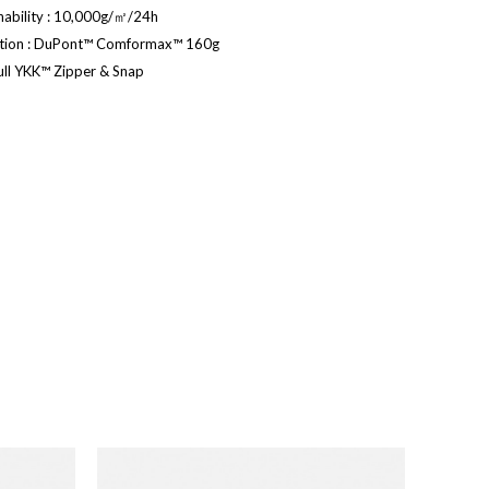
hability : 10,000g/㎡/24h
lation : DuPont™ Comformax™ 160g
ull YKK™ Zipper & Snap