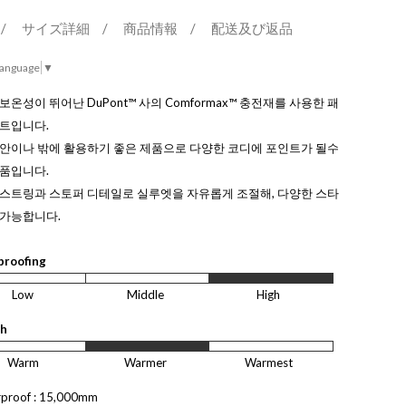
/
サイズ詳細
/
商品情報
/
配送及び返品
Language
▼
보온성이 뛰어난 DuPont™ 사의 Comformax™ 충전재를 사용한 패
스트입니다.
 안이나 밖에 활용하기 좋은 제품으로 다양한 코디에 포인트가 될수
제품입니다.
 스트링과 스토퍼 디테일로 실루엣을 자유롭게 조절해, 다양한 스타
 가능합니다.
proofing
Low
Middle
High
h
Warm
Warmer
Warmest
rproof : 15,000mm