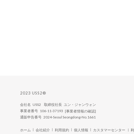
2023 USS2®
会社名 USS2 取締役社長 ユン・ジャンウォン
事業者番号 106-11-37193
[事業者情報の確認]
通販申告番号 2024-Seoul Seongdong-No.1661
ㅣ
ㅣ
ㅣ
ㅣ
ホーム
会社紹介
利用規約
個人情報
カスタマーセンター ㅣ