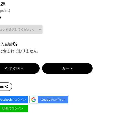
22¥
point)
0
入金額:
¥
税は含まれておりません。
今すぐ購入
カート
RE
Facebookでログイン
Googleでログイン