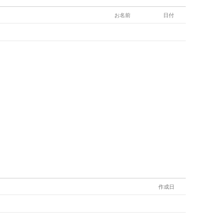
お名前
日付
作成日