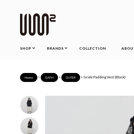
SHOP
BRANDS
COLLECTION
ABOU
>
>
> Gride Padding Vest (Black)
Home
GAFH
OUTER