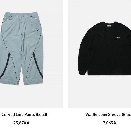
 Curved Line Pants (Lead)
Waffle Long Sleeve (Blac
25,870 ¥
7,065 ¥