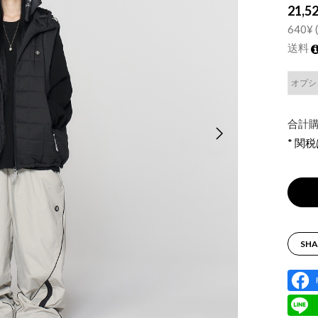
21,5
640¥ (
送料
合計購
* 関
SHA