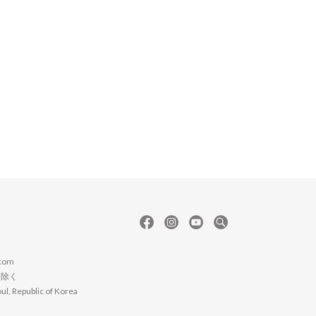
com
日は除く
l, Republic of Korea