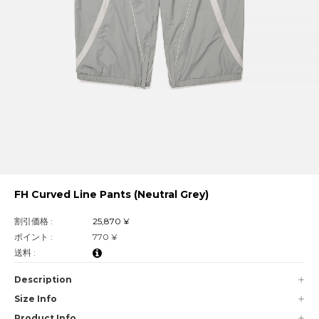
FH Curved Line Pants (Neutral Grey)
割引価格 :
25,870 ¥
ポイント :
770 ¥
送料 :
Description
Size Info
Product Info