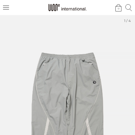
검
검
0
메
색
색
뉴
1
/
4